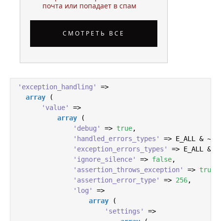
почта или попадает в спам
СМОТРЕТЬ ВСЕ
'exception_handling'
 => 

array
 (

'value'
 =>

array
 (

'debug'
 => 
true
,

'handled_errors_types'
 => E_ALL & ~E_
'exception_errors_types'
 => E_ALL & ~
'ignore_silence'
 => 
false
,

'assertion_throws_exception'
 => 
true
,

'assertion_error_type'
 => 
256
,

'log'
 =>

array
 (

'settings'
 =>
