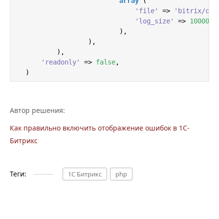
array
 (

'file'
 => 
'bitrix/cus
'log_size'
 => 
1000000
,
                          ),

                  ),

          ),

'readonly'
 => 
false
,

  )
Автор решения:
Как правильно включить отображение ошибок в 1С-
Битрикс
Теги:
1С Битрикс
php