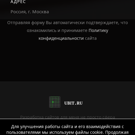
АДРЕС
Россия, г. Москва
Отправляя форму Вы автоматически подтверждаете, что
ознакомились и принимаете
Политику
конфиденциальности
сайта
Разработка сайтов для меня не просто сфера
деятельности или хобби, это уже давно образ жизни.
Для улучшения работы сайта и его взаимодействия с
пользователями мы используем файлы cookie. Продолжая
Мне нравится создавать продуманные, эффективные,