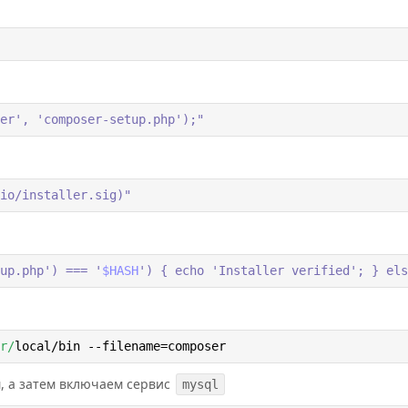
er', 'composer-setup.php');"
io/installer.sig)"
up.php') === '
$HASH
') { echo 'Installer verified'; } els
r/
local/bin --filename=composer
м, а затем включаем сервис
mysql