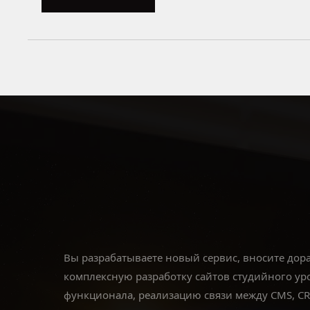
Вы разрабатываете новый сервис, вносите дор
комплексную разработку сайтов студийного уро
функционала, реализацию связи между CMS, CRM 