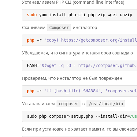
Устанавливаем PHP CLI (command line interface)
sudo
 yum install php-cli php-zip wget unzip
Скачиваем
инсталятор
Composer
php
 -r 
"copy('https://getcomposer.org/install
Убеждаемся, что сигнатура инсталяторов совпадают
HASH
=
"$(wget -q -O - https://composer.github.
Проверяем, что инсталятор не был поврежден
php
 -r 
"if (hash_file('SHA384', 'composer-set
Устанавливаем
в
composer
/usr/local/bin
sudo php composer-setup.php --install-dir=
/us
Если при установке не хватает памяти, то выключае