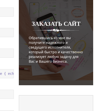
ЗАКАЗАТЬ
САЙТ
Обратившись ко мне вы
получите надежного и
сведущего исполнителя,
который быстро и качественно
реализует любую задачу для
Вас и Вашего бизнеса.
e { echo 'Installer corrupt'; unlink('composer-setup.php