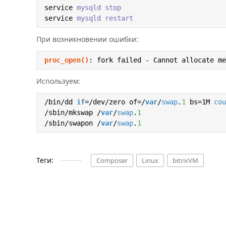
service
mysqld stop
service
mysqld restart
При возникновении ошибки:
proc_open()
: fork failed - Cannot allocate me
Используем:
/bin/dd 
if
=/dev/zero of=/
var
/
swap
.
1
 bs=1M 
cou
/sbin/mkswap /
var
/
swap
.
1
/sbin/swapon /
var
/
swap
.
1
Теги:
Composer
Linux
bitrixVM