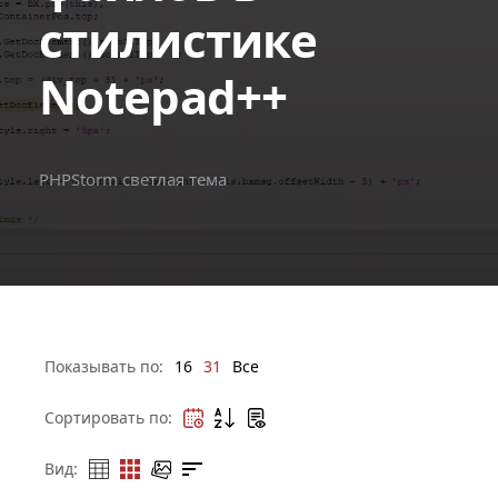
стилистике
Notepad++
PHPStorm светлая тема
Показывать по:
16
31
Все
Сортировать по:
Вид: