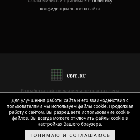
ознакомились и принимаете
Политику
конфиденциальности
сайта
Разработка сайтов для меня не просто сфера
деятельности или хобби, это уже давно образ жизни.
Для улучшения работы сайта и его взаимодействия с
пользователями мы используем файлы cookie. Продолжая
Мне нравится создавать продуманные, эффективные,
работу с сайтом, Вы разрешаете использование cookie-
красивые и удобные решения, которые отвечают
файлов. Вы всегда можете отключить файлы cookie в
всем требованиям заказчика.
настройках Вашего браузера.
ПОНИМАЮ И СОГЛАШАЮСЬ