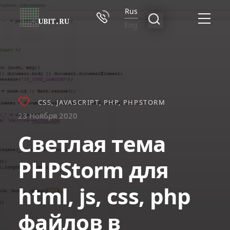
Rus
Eng
CSS
JAVASCRIPT
PHP
PHPSTORM
23 Ноября 2020
Светлая тема
PHPStorm для
html, js, css, php
файлов в